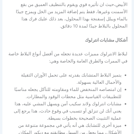
الأبيض،حيث ان تأثيره قوي ويقوم بالتنظيف العميق من بقع
الأسمنت وغيرها، فقط يتم إضافة المزيد من الخل ويمزج جيدًا
بالماء ويبلل إسفنجة بهذا المحلول، بعد ذلك عليك فرك هذا
المحلول بالبلاط جيدًا لمدة 10 دقائق.
أشكال مشايات انترلوك
لبلاط الانترلوك مميزات عديدة تجعله من أفضل أنواع البلاط خاصة
في الممرات والطرق العامة والخاصة وهي:
يتميز البلاط المتشابك بقدرته على تحمل الأوزان الثقيلة
والأحمال العالية بسهولة.
إن امتصاصه المنخفض للماء ومقاومته للتآكل يجعله مناسبًا
للتطبيقات القياسية مثل محطات الوقود والمطارات.
مشايات انترلوك ولاند سكيب آمن ويسهل المشي عليه، هذا
يعني أنك لن تنزلق أو تتسبب في وقوع حادث، هذا يرجع إلى
عملية التثبيت الصحيحة بخطوات بسيطة.
ميزة أخرى للتشابك هي أنه يأتي في مجموعة متنوعة من
الأشكال، مما يجعل من السهل مطابقته مع ديكور المكان.