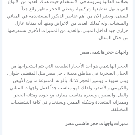
بصلابته العالية ومرونته في الاستخدام حيث هناك العديد من الأنواع
التي يسهل تقطيعها وتركيبها، ويعطي الحجر مظهر رائع جداً
للمبنى، ويعتبر الآن من أهم عناصر الديكور المستخدمة في المباني
والمنشآت، وله كذلك العديد من الأغراض ومنها أنه بمثابة عازل
حراري جيد لداخل المبنى، والعديد من المميزات الأخرى نستعرضها
من خلال المقال.
واجهات حجر هاشمى مصر
الحجر الهاشمي هو أحد الأحجار الطبيعية التي يتم استخراجها من
الجبال الصخرية في مناطق معينة داخل مصر مثل المقطم، حلوان،
وبني سويف، ويتميز الحجر كذلك بألوانه المتنوعة ما بين الأبيض
والكريمي والأصفر، ولذلك فهو مناسب جداً لعمل واجهات المباني
والفلل والقصور، وسعره مناسب مقارنة مع جودة ومتانة الحجر
ومميزاته المتعددة وشكله المميز، ويستخدم في كافة التشطيبات
المختلفة.
مميزات واجهات حجر هاشمى مصر