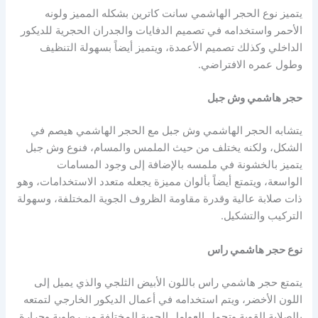
يتميز نوع الحجر الهاشمي سانت كاترين بشكله المميز ولونه
الأحمر واستخدامه في تصميم الدفايات والجدران الحجرية للديكور
الداخلي وكذلك تصميم الأعمدة، ويتميز أيضاً بسهولة التنظيف
وطول عمره الافتراضي.
حجر هاشمي وش جبل
يتشابه الحجر الهاشمي وش جبل مع الحجر الهاشمي هيصم في
الشكل، ولكنه يختلف من حيث الملمس والمسام، فنوع وش جبل
يتميز بالخشونة في ملمسه بالإضافة إلى وجود المسامات
الواسعة، ويتمتع أيضاً بألوان مميزة يجعله متعدد الاستخدامات، وهو
ذات صلابة عالية وقدرة مقاومة الظروف الجوية المختلفة، وسهولة
التركيب والتشكيل.
نوع حجر هاشمي راس
يتمتع حجر هاشمي راس باللون الأبيض الثلجي والذي يميل إلى
اللون الأخضر، ويتم استخدامه في أعمال الديكور الخارجي لتمتعه
بالصلابة القوية وتحمل العوامل الجوية المختلفة من رطوبة وحرارة