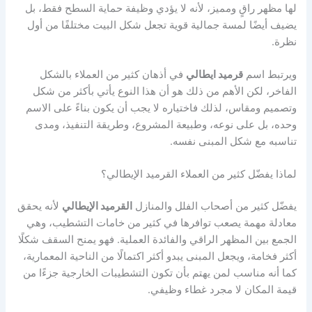
لها مظهر راقٍ ومميز، لأنه لا يؤدي وظيفة حماية السطح فقط، بل
يضيف أيضًا لمسة جمالية قوية تجعل شكل البيت مختلفًا من أول
نظرة.
ويرتبط اسم
قرميد ايطالي
في أذهان كثير من العملاء بالشكل
الفاخر، لكن الأهم من ذلك هو أن هذا النوع يأتي بأكثر من شكل
وتصميم ومقاس، لذلك فاختياره لا يجب أن يكون بناءً على الاسم
وحده، بل على نوعه، وطبيعة المشروع، وطريقة التنفيذ، ومدى
تناسبه مع شكل المبنى نفسه.
لماذا يفضّل كثير من العملاء القرميد الإيطالي؟
يفضّل كثير من أصحاب الفلل والمنازل
القرميد الإيطالي
لأنه يحقق
معادلة مهمة يصعب توافرها في كثير من خامات التشطيب، وهي
الجمع بين المظهر الراقي والفائدة العملية. فهو يمنح السقف شكلًا
أكثر فخامة، ويجعل المبنى يبدو أكثر اكتمالًا من الناحية المعمارية،
كما أنه مناسب لمن يهتم بأن تكون التشطيبات الخارجية جزءًا من
قيمة المكان لا مجرد غطاء وظيفي.