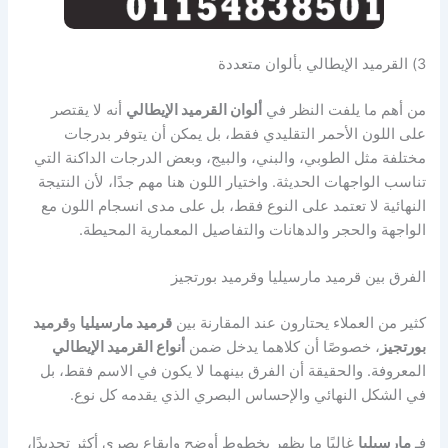
3) القرميد الإيطالي بألوان متعددة
من أهم ما يلفت النظر في
ألوان القرميد الإيطالي
أنه لا يقتصر
على اللون الأحمر التقليدي فقط، بل يمكن أن يتوفر بدرجات
مختلفة مثل الطوبي، والبني، والبيج، وبعض الدرجات الداكنة التي
تناسب الواجهات الحديثة. واختيار اللون هنا مهم جدًا، لأن النتيجة
النهائية لا تعتمد على النوع فقط، بل على مدى انسجام اللون مع
الواجهة والحجر والدهانات والتفاصيل المعمارية المحيطة.
الفرق بين قرميد مارسيليا وقرميد بورتجيز
كثير من العملاء يحتارون عند المقارنة بين
قرميد مارسيليا
و
قرميد
بورتجيز
، خصوصًا أن كلاهما يدخل ضمن
أنواع القرميد الإيطالي
المعروفة. والحقيقة أن الفرق بينهما لا يكون في الاسم فقط، بل
في الشكل النهائي والإحساس البصري الذي يقدمه كل نوع.
فـ
مارسيليا
غالبًا ما يظهر بخطوط أوضح وإيقاع بصري أكثر تحديدًا،