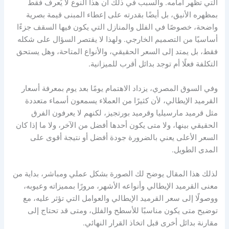
التي تظهر أمامه. والسبب في ذلك أن هذا النوع لا يُعرف فقط
بمظهره الأنيق، بل أيضًا بقدرته على إعطاء المبنى قيمة بصرية
واضحة، خصوصًا في الفلل والمنازل التي يكون فيها السقف جزءًا
أساسيًا من التصميم الخارجي. ولهذا لا يقتصر السؤال على شكله
فقط، بل يمتد إلى السعر الحقيقي، والأنواع المتاحة، وهل يستحق
التكلفة فعلًا أم توجد بدائل أقرب للميزانية.
وفي السوق المصري، يزداد الاهتمام يومًا بعد يوم بمعرفة أسعار
القرميد الإيطالي، لأن كثيرًا من العملاء يسمعون أسماء متعددة
مثل قرميد مارسيليا وقرميد بورتجيز، لكنهم لا يعرفون الفرق
الحقيقي بينها، ولا متى يكون أحدها أفضل من الآخر، ولا ما إذا كان
السعر الأعلى يعني بالضرورة جودة أفضل أو نتيجة أقوى على
المدى الطويل.
لذلك هذا المقال يوضح لك الصورة بشكل عملي ومباشر، بداية من
معنى القرميد الإيطالي وأنواعه الأشهر، مرورًا بمميزاته وعيوبه،
ووصولًا إلى سعر القرميد الإيطالي والعوامل التي تؤثر عليه، مع
توضيح متى يكون مناسبًا للأسطح والفلل، ومتى قد تحتاج إلى
مقارنة بدائل أخرى قبل اتخاذ القرار النهائي.