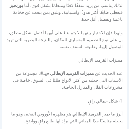
لذلك يناسب من يريد سقفًا لافتًا ومنظمًا بشكل قوي. أما
بورتجيز
فيعطي طابعًا أكثر هدوءًا وانسيابية، ويليق بمن يبحث عن فخامة
ناعمة وتفصيل أقل حدة.
ولهذا فإن الاختيار بينهما لا يتم بناءً على أيهما أفضل بشكل مطلق،
بل على نوع التصميم المعماري للمكان، والنتيجة البصرية التي تريد
الوصول إليها، وطبيعة السقف نفسه.
مميزات القرميد الإيطالي
عند الحديث عن
مميزات القرميد الإيطالي
فهناك مجموعة من
الأسباب التي جعلته من أكثر الأنواع طلبًا في السوق، خاصة في
مشروعات الفلل والمنازل الخاصة.
1) شكل جمالي راقٍ
أبرز ما يميز
القرميد الإيطالي
هو مظهره الأوروبي الفخم، وهو ما
يجعله مناسبًا جدًا للمباني التي يراد لها طابع راقٍ وواضح.