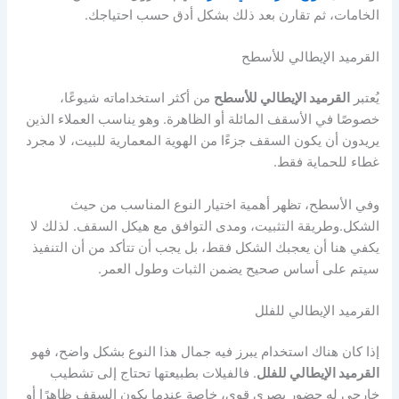
الخامات، ثم تقارن بعد ذلك بشكل أدق حسب احتياجك.
القرميد الإيطالي للأسطح
يُعتبر
القرميد الإيطالي للأسطح
من أكثر استخداماته شيوعًا،
خصوصًا في الأسقف المائلة أو الظاهرة. وهو يناسب العملاء الذين
يريدون أن يكون السقف جزءًا من الهوية المعمارية للبيت، لا مجرد
غطاء للحماية فقط.
وفي الأسطح، تظهر أهمية اختيار النوع المناسب من حيث
الشكل.وطريقة التثبيت، ومدى التوافق مع هيكل السقف. لذلك لا
يكفي هنا أن يعجبك الشكل فقط، بل يجب أن تتأكد من أن التنفيذ
سيتم على أساس صحيح يضمن الثبات وطول العمر.
القرميد الإيطالي للفلل
إذا كان هناك استخدام يبرز فيه جمال هذا النوع بشكل واضح، فهو
القرميد الإيطالي للفلل
. فالفيلات بطبيعتها تحتاج إلى تشطيب
خارجي له حضور بصري قوي، خاصة عندما يكون السقف ظاهرًا أو