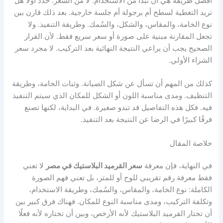
أفضل طريقة هي أن تبدأ من الاستخدام. لا من السعر. حدّد أولًا هل
تريد التغطية لسطح أم برجولة أم جلسة خارجية. بعد ذلك قارن بين
نوع الخامة، والمقاس، والشكل، والسُمك. وطريقة التنفيذ. ولا
تجعل المقارنة مبنية على صورة أو سعر سريع فقط. لأن القرار
الصحيح يجب أن يراعي النتيجة النهائية بعد التركيب. لا مجرد سعر
الشراء الأولي.
كذلك من المهم أن تسأل عن شكل الصيانة. وثبات الخامة، وطريقة
التنظيف. ومدى مناسبة اللون أو الشكل للمكان الذي سيتم التنفيذ
فيه. فكل هذه التفاصيل قد تبدو صغيرة. في البداية، لكنها تصنع
فرقًا كبيرًا في الرضا عن النتيجة بعد التنفيذ.
خلاصة المقال
في النهاية، فإن معرفة
سعر القرميد البلاستيك في مصر
لا تعني
فقط معرفة رقم تقريبي للوح أو للمتر، بل تعني فهم الصورة
الكاملة: نوع الخامة، والمقاس، والسُمك، وطريقة الاستخدام،
وتكلفة التركيب، ومدى مناسبة النوع للمكان. فهناك فرق كبير بين
أن تختار القرميد البلاستيك لأنه الأرخص، وبين أن تختاره لأنه فعلًا