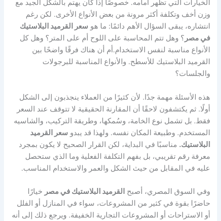
الخيارات التي تظهر أمامه. خصوصًا إذا كان يهتم بالشكل الجيد مع
وزن أخف وتكلفة أكثر مرونة من بعض الأنواع الأخرى. لكن رغم
انتشاره، يبقى السؤال الأهم دائمًا: ما هو
سعر القرميد البلاستيك
في مصر
؟ وهل تتم المحاسبة على اللوح أم على المتر؟ وهل كل
الأنواع مناسبة لنفس الاستخدام.أم أن هناك فرقًا واضحًا بين
القرميد البلاستيك للأسطح. والأنواع المناسبة للبرجولات
والجلسات؟
هذه الأسئلة مهمة جدًا. لأن كثيرًا من العملاء ينجذبون إلى الشكل
أولًا. ثم يكتشفون لاحقًا أن المقارنة الحقيقية لا تتوقف عند السعر
فقط. بل تشمل نوع الخامة، وسُمكها، وطريقة التركيب، والشاسيه
المستخدم. وطبيعة المكان نفسه. ولهذا قد يبدو
سعر القرميد
البلاستيك.
مناسبًا في البداية، لكن القرار الصحيح لا يكون بمجرد
معرفة رقم تقريبي، بل بفهم التكلفة الفعلية وما الذي ستحصل
عليه في المقابل من حيث الشكل والعمر والاستخدام المناسب.
وفي السوق المصري، أصبح
القرميد البلاستيك في مصر
خيارًا
حاضرًا بقوة في كثير من المشروعات، سواء في المنازل أو الفلل
أو الاستراحات أو المشروعات التجارية الخفيفة. ويرجع ذلك إلى أنه