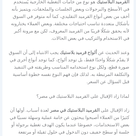
القرميد البلاستيك
هو نوع من خامات التغطية الخارجية يُستخدم
في الأسطح والبرجولات وبعض الجلسات والملحقات، ويتميز بأنه
أخف من بعض أنواع القرميد التقليدي، كما أنه متوفر في السوق
بأشكال متعددة تناسب احتياجات مختلفة. وبعض العملاء يختارونه
لأنه يحقق شكلًا قريبًا من القرميد المعروف، لكن مع مرونة أكبر
في الاستخدام والتركيب في بعض الحالات.
وعند الحديث عن
ألواح قرميد بلاستيك
يجب الانتباه إلى أن السوق
لا يقدّم شكلًا واحدًا فقط، بل توجد ألواح، كما توجد أنواع أخرى في
صورة قطع، ولكل نوع استخدامه المناسب وطريقته في التنفيذ
والتكلفة المرتبطة به. لذلك فإن فهم النوع نفسه خطوة أساسية
قبل السؤال عن السعر.
لماذا زاد الإقبال على القرميد البلاستيك في مصر؟
زاد الإقبال على
القرميد البلاستيك في مصر
لعدة أسباب. أولها أن
كثيرًا من العملاء أصبحوا يبحثون عن خامة عملية وسهلة نسبيًا في
بعض الاستخدامات، خصوصًا عندما يكون الهدف تغطية برجولة أو
جلسة أو سطح خفيف دون الدخول في حلول ثقيلة أو مرتفعة