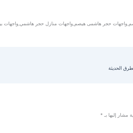
,واجهات حجر هاشمى هيصم,واجهات منازل حجر هاشمي,واجهات بي
رق الحديثة
ة مشار إليها بـ
*