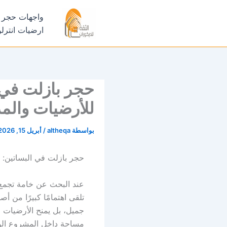
خطي
واجهات حجر 
لى
ارضيات انترل
لمحتوى
حجر بازلت في 
للأرضيات والم
بواسطة
altheqa
/
أبريل 15, 2026
حجر بازلت في البساتين: 
عند البحث عن خامة تجمع 
تلقى اهتمامًا كبيرًا من 
جميل، بل يمنح الأرضيات 
مساحة داخل المشروع الو