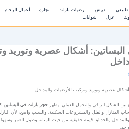
طبيعي
تدبيش
ارضيات بازلت
نجاره
أعمال الرخام
وك
عزل
شوايات
البساتين: أشكال عصرية وتوريد و
داخل
أشكال عصرية وتوريد وتركيب للأرضيات والمداخل
بين الشكل الراقي والتحمل العملي، يظهر
حجر بازلت فى البساتين
كو
أصحاب المنازل والفلل والمشروعات السكنية. والسبب واضح، لأن الباز
والمداخل والحدائق قيمة حقيقية من حيث المتانة وطول العمر وسهول
احد.