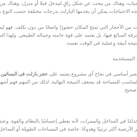
مبات، وهناك من يبحث عن شكل راقٍ لمدخل فيلا أو منزل، وهناك من ي
ذه الاحتياجات يمكن أن يخدمها البازلت بدرجات مختلفة حسب النوع و
ت من الأحجار التي تمنح المكان حضورًا واضحًا من دون تكلف. فهو ل
خرفة المبالغ فيها، بل يعتمد على قوة خامته وجماله الطبيعي. ولهذا ا
نتيجة أنيقة وعملية في الوقت نفسه.
 المستخدمة
نصر أساسي في نجاح أي مشروع يعتمد على
حجر بازلت فى البساتين
.
لمناسب للمساحة قد يضعف النتيجة النهائية. لذلك من المهم فهم أشه
صحيح.
دامًا في المداخل والممرات، لأنه يعطي إحساسًا بالنظام والقوة. وعن
الأرضية أكثر ترتيبًا وهدوءًا، خاصة في المساحات الطويلة أو المداخل