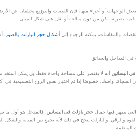
عض الواجهات أو أجزاء منها، فإن القصات والتوزيع يختلفان عن الأرضي
 قيمة بصرية، لكن من دون مبالغة أو ثقل على شكل المبنى.
القصات والمقاسات، يمكنه الرجوع إلى
أشكال حجر البازلت بالصور
: أ
في المداخل والحدائق
فى البساتين
أنه لا يقتصر على مساحة واحدة فقط، بل يمكن استخدام
ن انسجامًا واضحًا، خصوصًا إذا تم اختيار نفس الروح التصميمية في أ
التي يظهر فيها جمال
حجر بازلت فى البساتين
. فالمدخل هو أول ما تقع
لقوة والرقي. والبازلت ينجح في ذلك لأنه يجمع بين المتانة والشكل ال
ت المنظمة.