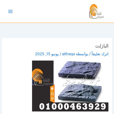
خطي
لى
لمحتوى
البازلت
اترك تعليقاً
/ بواسطة
altheqa
/
يونيو 15, 2025