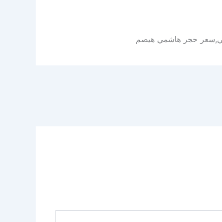
مي,سعر حجر هاشمي هيصم