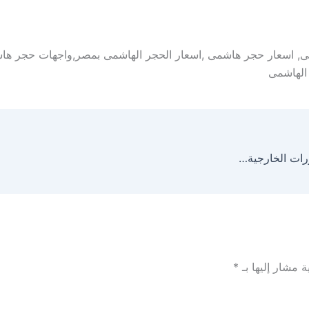
 اسعار حجر هاشمى ,اسعار الحجر الهاشمى بمصر,واجهات حجر ه
الهاشمى
حجر هاشمي هيصم بأقل تكاليف انتقال فرز أول للديكورات الخارجية والداخلية
ة مشار إليها بـ
*