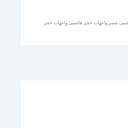
اشمى مصر,واجهات حجر هاشمى,واجهات حجر