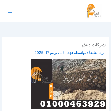
خطي
لى
لمحتوى
شركات دبش
اترك تعليقاً
/ بواسطة
altheqa
/
يونيو 17, 2025