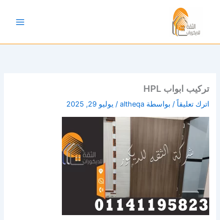
خطي
لى
لمحتوى
تركيب ابواب HPL
اترك تعليقاً
/ بواسطة
altheqa
/
يوليو 29, 2025