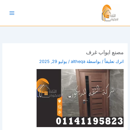
خطي
لى
لمحتوى
مصنع ابواب غرف
اترك تعليقاً
/ بواسطة
altheqa
/
يوليو 29, 2025