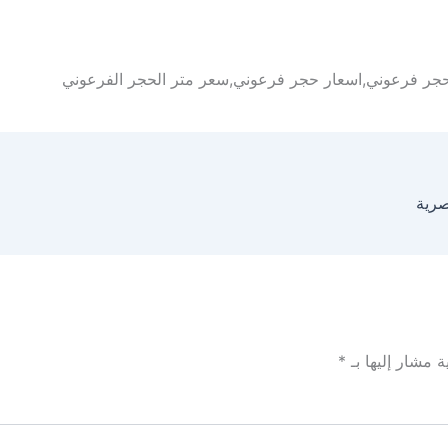
جر فرعوني,اسعار حجر فرعوني,سعر متر الحجر الفرعوني
رية
ة مشار إليها بـ
*