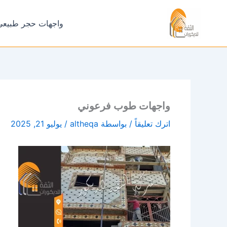
خطي
لى
واجهات حجر طبيعي
لمحتوى
واجهات طوب فرعوني
اترك تعليقاً
/ بواسطة
altheqa
/
يوليو 21, 2025