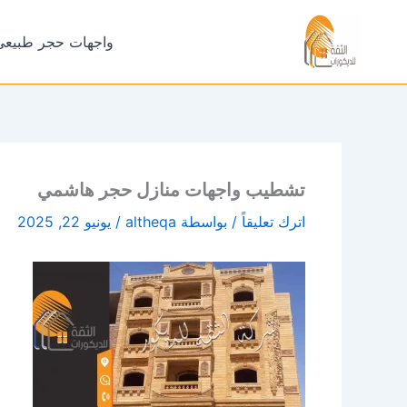
خطي
لى
واجهات حجر طبيعي
لمحتوى
تشطيب واجهات منازل حجر هاشمي
اترك تعليقاً
/ بواسطة
altheqa
/
يونيو 22, 2025