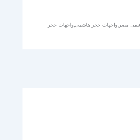
اشمى مصر,واجهات حجر هاشمى,واجهات حجر