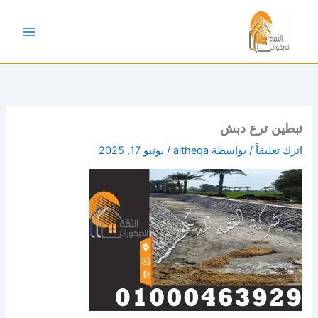
خطي
لى
لمحتوى
تبطين ترع دبش
اترك تعليقاً
/ بواسطة
altheqa
/
يونيو 17, 2025