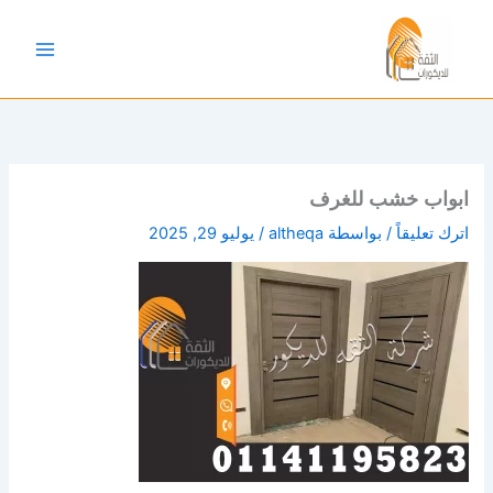
خطي
لى
لمحتوى
ابواب خشب للغرف
اترك تعليقاً
/ بواسطة
altheqa
/
يوليو 29, 2025