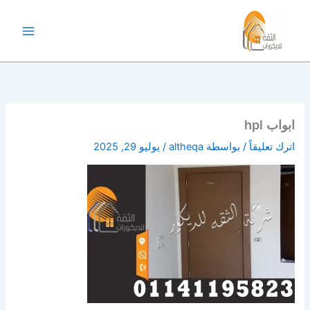
خطي
لى
لمحتوى
ابواب hpl
اترك تعليقاً
/ بواسطة
altheqa
/
يوليو 29, 2025