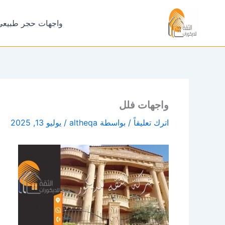
خطي
لى
واجهات حجر طبيعي
لمحتوى
واجهات فلل
اترك تعليقاً
/ بواسطة
altheqa
/
يوليو 13, 2025