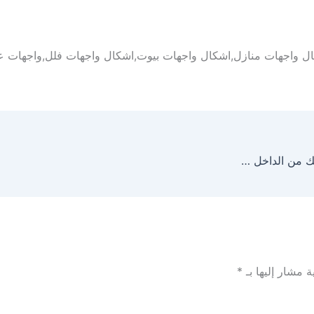
ل واجهات منازل,اشكال واجهات بيوت,اشكال واجهات فلل,واجهات
واجهات حجر هاشمي حجر طبيعى لشكل مختلف لمنزلك من الداخل والخارج
ة مشار إليها بـ
*