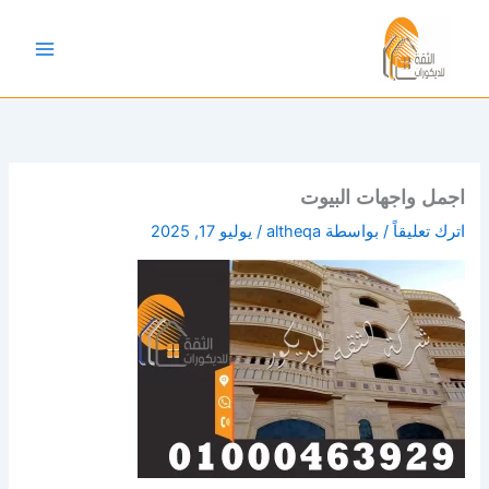
خطي
لى
لمحتوى
اجمل واجهات البيوت
اترك تعليقاً
/ بواسطة
altheqa
/
يوليو 17, 2025