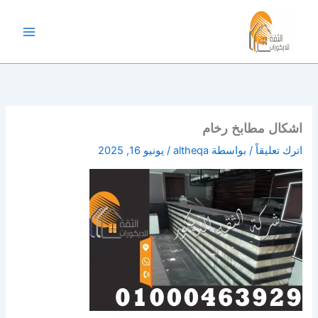
خطي
لى
لمحتوى
اشكال مطابخ رخام
اترك تعليقاً
/ بواسطة
altheqa
/
يونيو 16, 2025