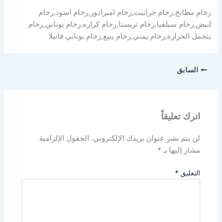
رخام مطابخ,رخام جرانيت,رخام امبرادور,رخام اسود,رخام
ابيض,رخام سيلفيا,رخام تريستا,رخام كراره,رخام يوناني,رخام
يتحمل الحرارة,رخام يمني,رخام ينبع,رخام يوناني فانيلا
السابق
اترك تعليقاً
لن يتم نشر عنوان بريدك الإلكتروني.
الحقول الإلزامية
مشار إليها بـ
*
التعليق
*