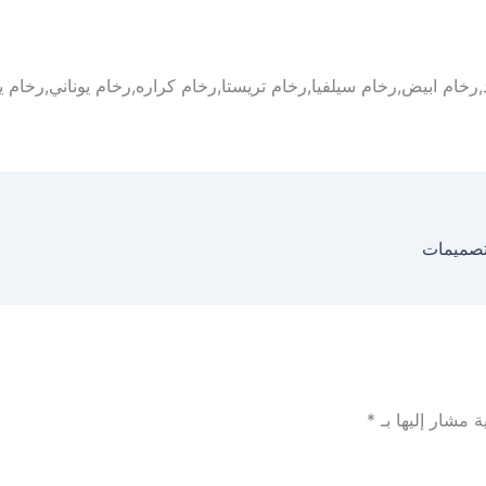
خام ابيض,رخام سيلفيا,رخام تريستا,رخام كراره,رخام يوناني,رخام يت
لتصميمات
ة مشار إليها بـ
*