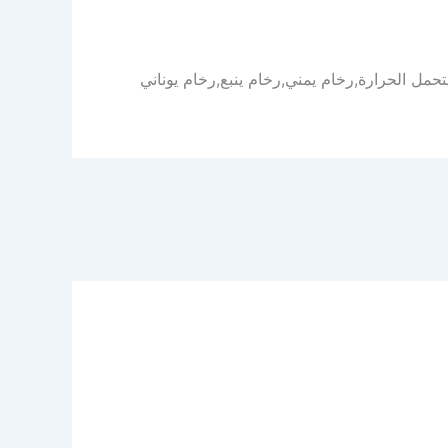
حمل الحرارة,رخام يمني,رخام ينبع,رخام يوناني