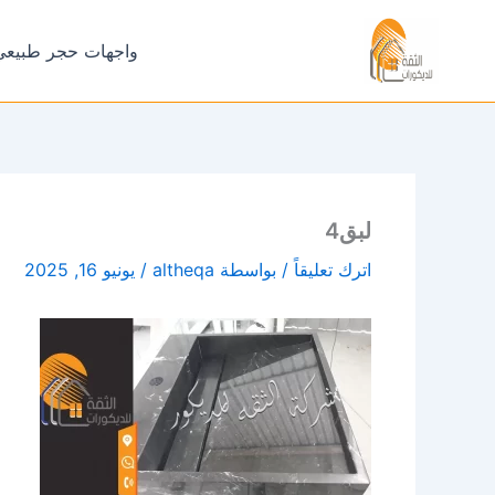
خطي
لى
واجهات حجر طبيعي
لمحتوى
لبق4
اترك تعليقاً
/ بواسطة
altheqa
/
يونيو 16, 2025