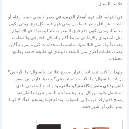
خلاصة المقال
في النهاية، فإن فهم
أسعار القرميد في مصر
لا يعني حفظ أرقام أو
البحث عن أقل سعر فقط، بل يعني فهم قيمة كل نوع، ومتى يكون
مناسبًا، ومتى يكون دفع فرق السعر منطقيًا ومفيدًا. فهناك أنواع
مثل السعودي والإيطالي ترتبط أكثر بالشكل الخارجي والفخامة،
وهناك أنواع مثل البلاستيك تناسب استخدامات كثيرة بمرونة أكبر،
وهناك خامات أخرى مثل الشقف البلدي لها طبيعة خاصة وطابع
مختلف.
ولهذا إذا كنت تريد اتخاذ قرار صحيح، فلا تبدأ بالسؤال: ما الأرخص؟
بل ابدأ بالسؤال: ما الأنسب لمشروعي؟ وبعدها قارن بين
سعر
القرميد في مصر
و
تكلفة تركيب القرميد
والعائد الحقيقي الذي
ستحصل عليه من كل نوع. وعندما تتم المقارنة بهذه الطريقة،
يصبح اختيارك أقرب إلى الصواب، وتدفع فيما يستحق فعلًا، لا فيما
يبدو أغلى أو أشهر فقط.