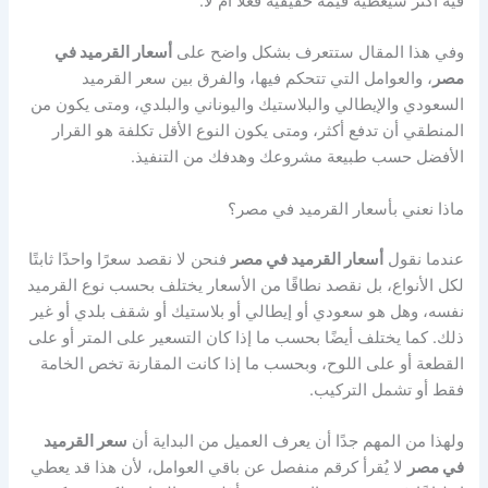
فيه أكثر سيعطيه قيمة حقيقية فعلًا أم لا.
وفي هذا المقال ستتعرف بشكل واضح على
أسعار القرميد في
مصر
، والعوامل التي تتحكم فيها، والفرق بين سعر القرميد
السعودي والإيطالي والبلاستيك واليوناني والبلدي، ومتى يكون من
المنطقي أن تدفع أكثر، ومتى يكون النوع الأقل تكلفة هو القرار
الأفضل حسب طبيعة مشروعك وهدفك من التنفيذ.
ماذا نعني بأسعار القرميد في مصر؟
عندما نقول
أسعار القرميد في مصر
فنحن لا نقصد سعرًا واحدًا ثابتًا
لكل الأنواع، بل نقصد نطاقًا من الأسعار يختلف بحسب نوع القرميد
نفسه، وهل هو سعودي أو إيطالي أو بلاستيك أو شقف بلدي أو غير
ذلك. كما يختلف أيضًا بحسب ما إذا كان التسعير على المتر أو على
القطعة أو على اللوح، وبحسب ما إذا كانت المقارنة تخص الخامة
فقط أو تشمل التركيب.
ولهذا من المهم جدًا أن يعرف العميل من البداية أن
سعر القرميد
في مصر
لا يُقرأ كرقم منفصل عن باقي العوامل، لأن هذا قد يعطي