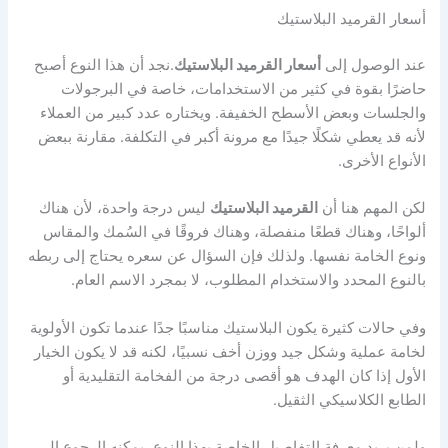
أسعار القرميد البلاستيك
عند الوصول إلى
أسعار القرميد البلاستيك
.نجد أن هذا النوع أصبح
حاضرًا بقوة في كثير من الاستخدامات، خاصة في البرجولات
والجلسات وبعض الأسطح الخفيفة. ويختاره عدد كبير من العملاء
لأنه قد يعطي شكلًا جيدًا مع مرونة أكبر في التكلفة. مقارنة ببعض
الأنواع الأخرى.
لكن المهم هنا أن
القرميد البلاستيك
ليس درجة واحدة، لأن هناك
ألواحًا، وهناك قطعًا منفصلة، وهناك فروقًا في السُمك والمقاس
ونوع الخامة نفسها. ولذلك فإن السؤال عن سعره يحتاج إلى ربطه
بالنوع المحدد والاستخدام المطلوب، لا بمجرد الاسم العام.
وفي حالات كثيرة يكون البلاستيك مناسبًا جدًا عندما تكون الأولوية
لخامة عملية وشكل جيد ووزن أخف نسبيًا، لكنه قد لا يكون الخيار
الأول إذا كان الهدف هو أقصى درجة من الفخامة التقليدية أو
الطابع الكلاسيكي الثقيل.
ولمن يريد معرفة التفاصيل الخاصة بهذا النوع، يمكنه الرجوع إلى