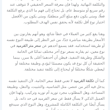
والتكلفة النهائية. ولهذا فإن معرفة السعر الحقيقي لا تتوقف عند
رقم سريع أو متوسط عام، بل تحتاج إلى فهم ما الذي يرفع التكلفة
فعلًا، ومتى يكون دفع مبلغ أكبر منطقيًا، ومتى يكون من الأفضل
اختيار نوع أقل تكلفة لأنه يحقق نفس الهدف المطلوب.
وهنا يقع كثير من العملاء في خطأ شائع، وهو أنهم يقارنون بين
الأسعار بطريقة مباشرة جدًا، من غير النظر إلى طبيعة النوع نفسه
أو طريقة استخدامه. فقد يسمع أحدهم عن
سعر متر القرميد
في
نوع معين، ثم يقارنه بسعر نوع آخر مختلف تمامًا في الخامة
والشكل وطريقة التنفيذ، فيظن أن أحدهما أغلى بلا مبرر، بينما
الحقيقة أن كل نوع قد يكون مصممًا ليؤدي وظيفة مختلفة أو
ليعطي شكلًا مختلفًا أو ليحتاج إلى تكلفة تنفيذ مختلفة.
كما أن
تكلفة القرميد
لا تعني فقط سعر الخامة، لأن التنفيذ نفسه
يدخل فيه أكثر من عنصر، مثل الشاسيه، والتثبيت، والنقل، وطبيعة
المساحة، وهل المطلوب مجرد توريد أم توريد وتركيب. ولهذا فإن
العميل الذكي لا يسأل فقط عن سعر القرميد في حد ذاته، بل
يسأل أيضًا عن التكلفة الكاملة للمشروع، وهل النوع الذي سيدفع