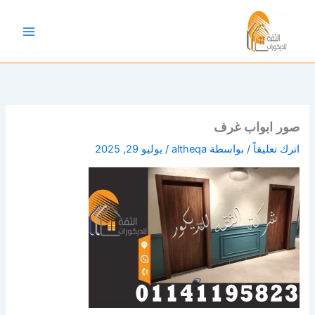
خطي
لى
لمحتوى
صور ابواب غرف
اترك تعليقاً
/ بواسطة
altheqa
/
يوليو 29, 2025